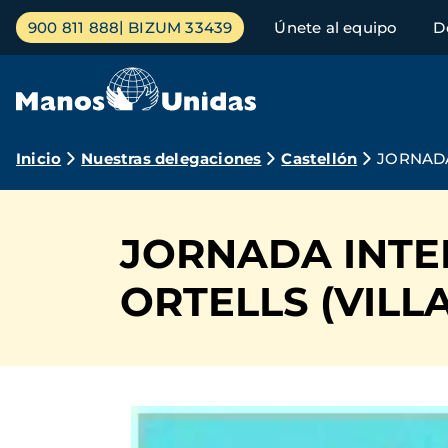
Pasar
Menú
900 811 888
BIZUM 33439
Únete al equipo
D
al
principal
contenido
principal
Ruta
Inicio
Nuestras delegaciones
Castellón
JORNADA
de
navegación
JORNADA INTE
ORTELLS (VILL