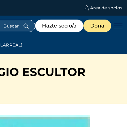
Área de socios
M
d
c
Menú
Hazte socio/a
Dona
d
de
us
destacados
cabecera
LLARREAL)
GIO ESCULTOR