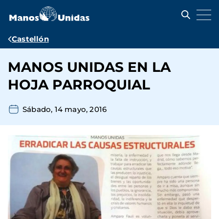
Pasar
al
contenido
principal
Ruta
Castellón
de
MANOS UNIDAS EN LA
navegación
HOJA PARROQUIAL
Sábado, 14 mayo, 2016