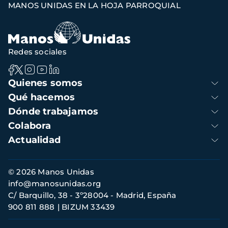
MANOS UNIDAS EN LA HOJA PARROQUIAL
de
navegación
Redes sociales
Navegación
Quienes somos
principal
Qué hacemos
Dónde trabajamos
Colabora
Actualidad
Información
© 2026 Manos Unidas
de
info@manosunidas.org
contacto
C/ Barquillo, 38 - 3º28004 - Madrid, España
900 811 888
BIZUM 33439