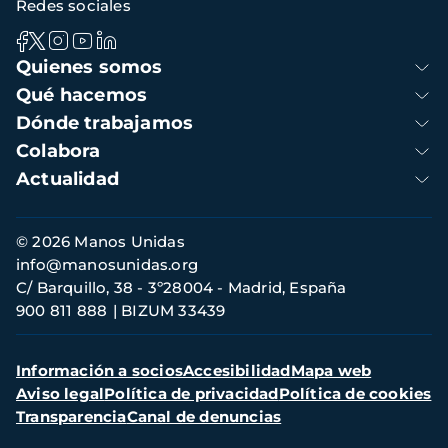
Redes sociales
Navegación
Quienes somos
principal
Qué hacemos
Dónde trabajamos
Colabora
Actualidad
Información
© 2026 Manos Unidas
de
info@manosunidas.org
contacto
C/ Barquillo, 38 - 3º28004 - Madrid, España
900 811 888
BIZUM 33439
Menú
Información a socios
Accesibilidad
Mapa web
secundario
Aviso legal
Política de privacidad
Política de cookies
Transparencia
Canal de denuncias