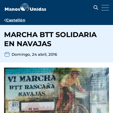
Pasar
al
contenido
principal
Ruta
Castellón
de
MARCHA BTT SOLIDARIA
navegación
EN NAVAJAS
Domingo, 24 abril, 2016