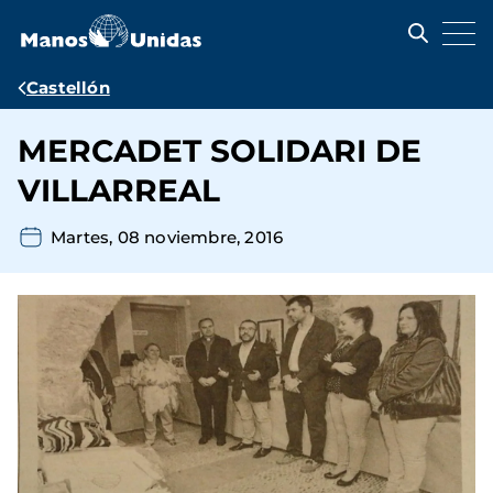
Pasar
al
contenido
principal
Ruta
Castellón
de
MERCADET SOLIDARI DE
navegación
VILLARREAL
Martes, 08 noviembre, 2016