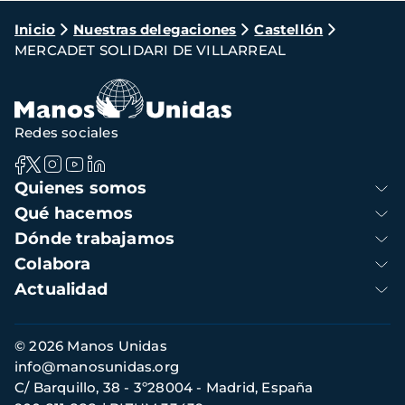
Ruta
Inicio
Nuestras delegaciones
Castellón
MERCADET SOLIDARI DE VILLARREAL
de
navegación
Redes sociales
Navegación
Quienes somos
principal
Qué hacemos
Dónde trabajamos
Colabora
Actualidad
Información
© 2026 Manos Unidas
de
info@manosunidas.org
contacto
C/ Barquillo, 38 - 3º28004 - Madrid, España