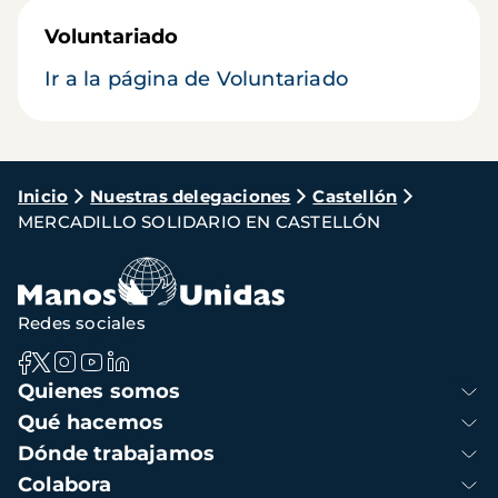
Voluntariado
Ir a la página de Voluntariado
Ruta
Inicio
Nuestras delegaciones
Castellón
MERCADILLO SOLIDARIO EN CASTELLÓN
de
navegación
Redes sociales
Navegación
Quienes somos
principal
Qué hacemos
Dónde trabajamos
Colabora