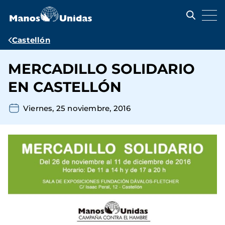
Pasar
al
contenido
principal
Ruta
Castellón
de
MERCADILLO SOLIDARIO
navegación
EN CASTELLÓN
Viernes, 25 noviembre, 2016