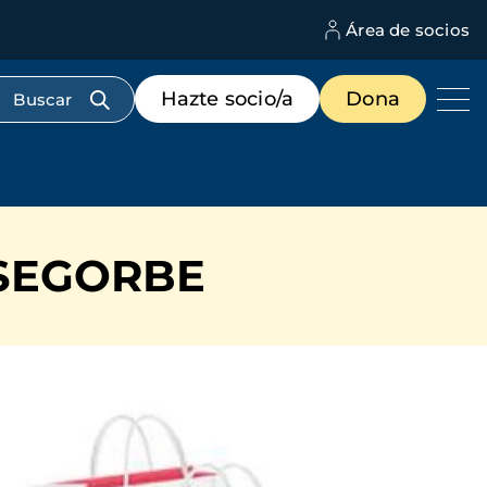
Área de socios
M
d
c
Menú
Hazte socio/a
Dona
d
de
us
destacados
cabecera
SEGORBE