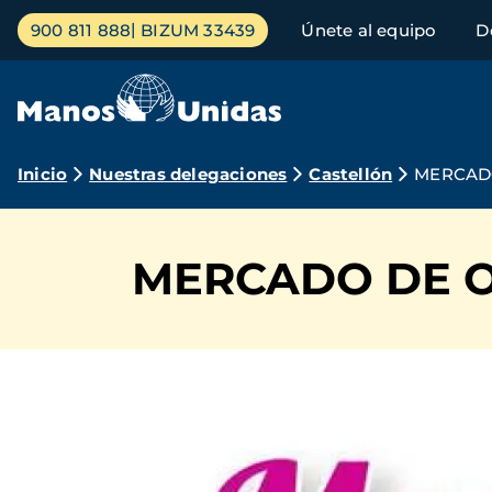
Pasar
Menú
900 811 888
BIZUM 33439
Únete al equipo
D
al
principal
contenido
principal
Ruta
Inicio
Nuestras delegaciones
Castellón
MERCAD
de
navegación
MERCADO DE 