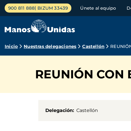
Pasar
Menú
900 811 888
BIZUM 33439
Únete al equipo
D
al
principal
contenido
principal
Ruta
Inicio
Nuestras delegaciones
Castellón
REUNIÓN
de
navegación
REUNIÓN CON 
Delegación
Castellón