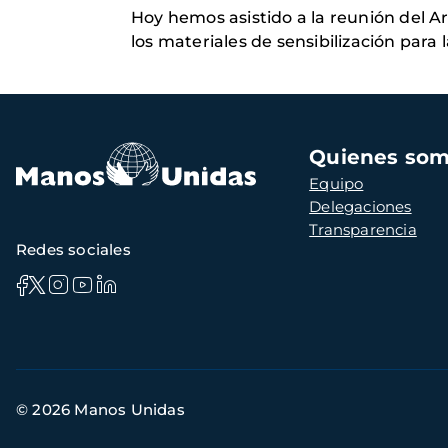
Hoy hemos asistido a la reunión del A
los materiales de sensibilización para 
Navegación
Quienes so
principal
Equipo
Delegaciones
Transparencia
Redes sociales
Información
© 2026 Manos Unidas
de
contacto