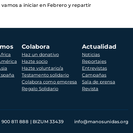
vamos a iniciar en Febrero y repartir
amos
Colabora
Actualidad
frica
Haz un donativo
Noticias
 América
Hazte socio
Reportajes
Asia
Hazte voluntario/a
Entrevistas
 España
Testamento solidario
Campañas
Colabora como empresa
Sala de prensa
Regalo Solidario
Revista
900 811 888
BIZUM 33439
info@manosunidas.org