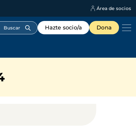
Área de socios
M
d
c
Menú
Hazte socio/a
Dona
d
de
us
destacados
cabecera
4