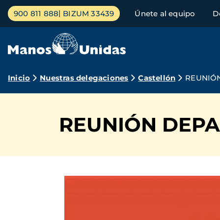
Pasar
Menú
900 811 888
BIZUM 33439
Únete al equipo
D
al
principal
contenido
principal
Ruta
Inicio
Nuestras delegaciones
Castellón
REUNIÓ
de
navegación
REUNIÓN DEP