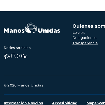
Navegación
Quienes so
principal
Equipo
Delegaciones
Transparencia
Redes sociales
Información
© 2026 Manos Unidas
de
contacto
Menú
Información a socios
Accesibilidad
Mapa we