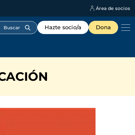
Área de socios
M
d
c
Menú
Hazte socio/a
Dona
d
de
us
destacados
cabecera
CACIÓN