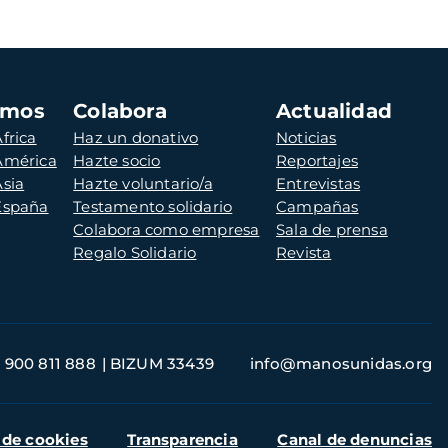
amos
Colabora
Actualidad
frica
Haz un donativo
Noticias
 América
Hazte socio
Reportajes
Asia
Hazte voluntario/a
Entrevistas
 España
Testamento solidario
Campañas
Colabora como empresa
Sala de prensa
Regalo Solidario
Revista
900 811 888
BIZUM 33439
info@manosunidas.org
 de cookies
Transparencia
Canal de denuncias