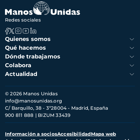
Redes sociales
Navegación
Quienes somos
principal
Qué hacemos
Dónde trabajamos
Colabora
Actualidad
Información
© 2026 Manos Unidas
de
info@manosunidas.org
contacto
C/ Barquillo, 38 - 3º28004 - Madrid, España
900 811 888
BIZUM 33439
Menú
Información a socios
Accesibilidad
Mapa web
secundario