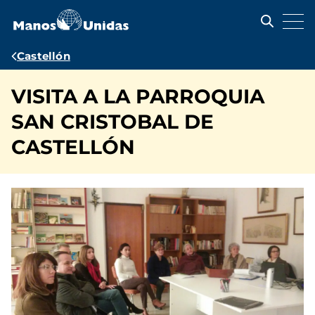
Pasar
al
contenido
principal
Ruta
Castellón
de
VISITA A LA PARROQUIA
navegación
SAN CRISTOBAL DE
CASTELLÓN