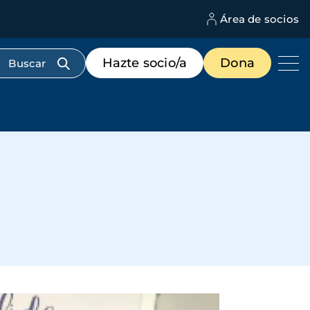
Área de socios
M
d
c
Menú
Hazte socio/a
Dona
d
de
us
destacados
cabecera