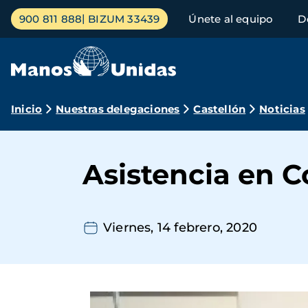
Pasar
Menú
900 811 888
BIZUM 33439
Únete al equipo
D
al
principal
contenido
principal
Ruta
Inicio
Nuestras delegaciones
Castellón
Noticias
de
navegación
Asistencia en C
Viernes, 14 febrero, 2020