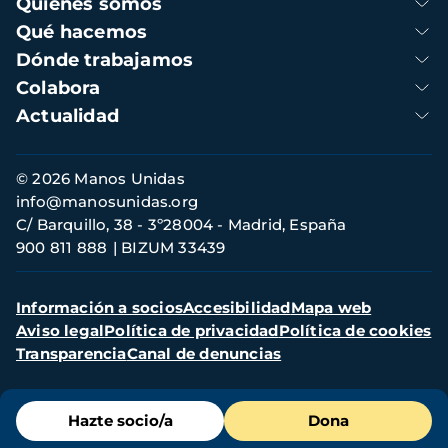
Quienes somos
principal
Qué hacemos
Dónde trabajamos
Colabora
Actualidad
Información
© 2026 Manos Unidas
de
info@manosunidas.org
contacto
C/ Barquillo, 38 - 3º28004 - Madrid, España
900 811 888
BIZUM 33439
Menú
Información a socios
Accesibilidad
Mapa web
secundario
Aviso legal
Política de privacidad
Política de cookies
Transparencia
Canal de denuncias
Menú
Hazte socio/a
Dona
de