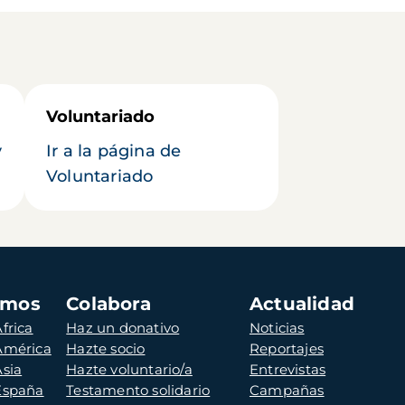
Voluntariado
y
Ir a la página de
Voluntariado
amos
Colabora
Actualidad
frica
Haz un donativo
Noticias
 América
Hazte socio
Reportajes
Asia
Hazte voluntario/a
Entrevistas
 España
Testamento solidario
Campañas