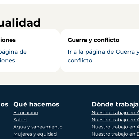
ualidad
iones
Guerra y conflicto
 página de
Ir a la página de Guerra 
iones
conflicto
mos
Qué hacemos
Dónde trabaj
Educación
Nuestro trabajo en Á
Salud
Nuestro trabajo en
Agua y saneamiento
Nuestro trabajo en 
Mujeres y equidad
Nuestro trabajo en