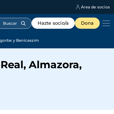
Área de socios
M
d
c
Menú
Hazte socio/a
Dona
d
de
us
destacados
cabecera
egorbe y Benicassim
Real, Almazora,