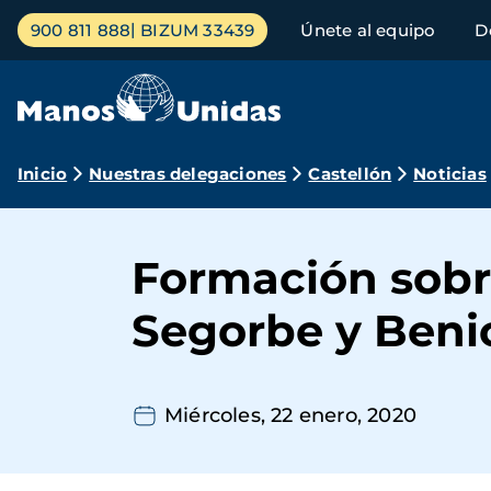
Pasar
Menú
900 811 888
BIZUM 33439
Únete al equipo
D
al
principal
contenido
principal
Ruta
Inicio
Nuestras delegaciones
Castellón
Noticias
de
navegación
Formación sobr
Segorbe y Beni
Miércoles, 22 enero, 2020