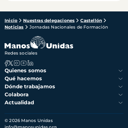
Ruta
Inicio
Nuestras delegaciones
Castellón
Noticias
Jornadas Nacionales de Formación
de
navegación
Redes sociales
Navegación
Quienes somos
principal
Qué hacemos
Dónde trabajamos
Colabora
Actualidad
Información
© 2026 Manos Unidas
de
info@manosunidas.org