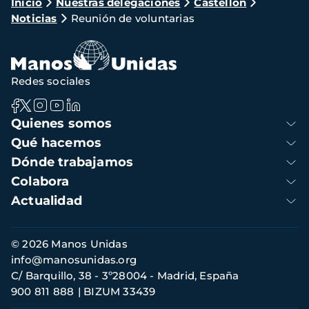
Ruta
Inicio
Nuestras delegaciones
Castellón
Noticias
Reunión de voluntarias
de
navegación
Redes sociales
Navegación
Quienes somos
principal
Qué hacemos
Dónde trabajamos
Colabora
Actualidad
Información
© 2026 Manos Unidas
de
info@manosunidas.org
contacto
C/ Barquillo, 38 - 3º28004 - Madrid, España
900 811 888
BIZUM 33439