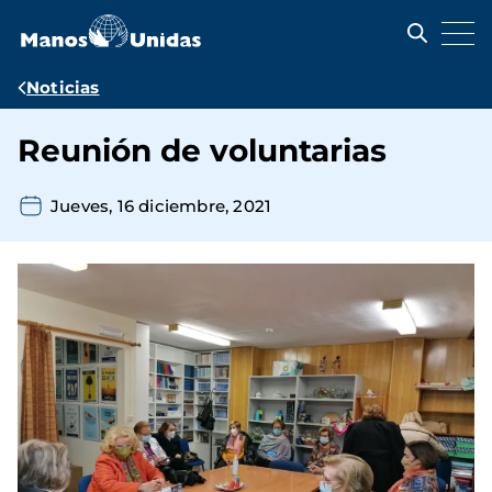
Pasar
al
contenido
principal
Ruta
Noticias
de
Reunión de voluntarias
navegación
Jueves, 16 diciembre, 2021