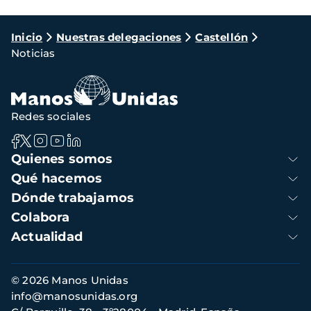
Ruta
Inicio
Nuestras delegaciones
Castellón
Noticias
de
navegación
Redes sociales
Navegación
Quienes somos
principal
Qué hacemos
Dónde trabajamos
Colabora
Actualidad
Información
© 2026 Manos Unidas
de
info@manosunidas.org
contacto