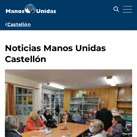
Pasar
al
contenido
principal
Ruta
Castellón
de
navegación
Noticias Manos Unidas
Castellón