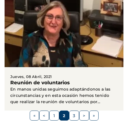
Jueves, 08 Abril, 2021
Reunión de voluntarios
En manos unidas seguimos adaptándonos a las
circunstancias y en esta ocasión hemos tenido
que realizar la reunión de voluntarios por
WhatsApp. Así...
Paginación
<
1
2
3
>
Página
Página
Página
Página
Siguiente
anterior
página