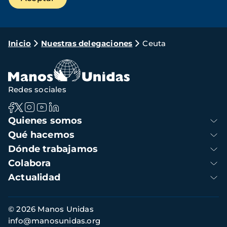
Ruta
Inicio
Nuestras delegaciones
Ceuta
de
navegación
Redes sociales
Navegación
Quienes somos
principal
Qué hacemos
Dónde trabajamos
Colabora
Actualidad
Información
© 2026 Manos Unidas
de
info@manosunidas.org