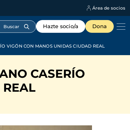
Área de socios
M
d
c
Menú
Hazte socio/a
Dona
d
de
us
destacados
cabecera
O VIGÓN CON MANOS UNIDAS CIUDAD REAL
ANO CASERÍO
 REAL