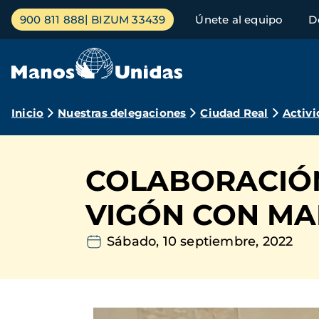
Pasar
Menú
900 811 888
BIZUM 33439
Únete al equipo
D
al
principal
contenido
principal
Ruta
Inicio
Nuestras delegaciones
Ciudad Real
Activi
de
navegación
COLABORACIÓ
VIGÓN CON MA
Sábado, 10 septiembre, 2022