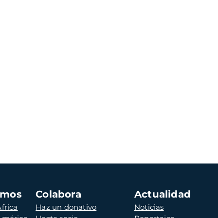
amos
Colabora
Actualidad
frica
Haz un donativo
Noticias