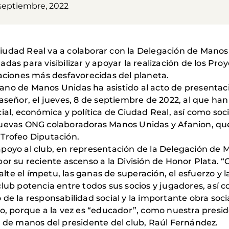
 septiembre, 2022
iudad Real va a colaborar con la Delegación de Manos 
das para visibilizar y apoyar la realización de los Pro
laciones más desfavorecidas del planeta.
ano de Manos Unidas ha asistido al acto de presentac
laseñor, el jueves, 8 de septiembre de 2022, al que 
ial, económica y política de Ciudad Real, así como soc
nuevas ONG colaboradoras Manos Unidas y Afanion, qu
el Trofeo Diputación.
apoyo al club, en representación de la Delegación de
 por su reciente ascenso a la División de Honor Plata
falte el ímpetu, las ganas de superación, el esfuerzo y 
club potencia entre todos sus socios y jugadores, así
de la responsabilidad social y la importante obra soci
vo, porque a la vez es “educador”, como nuestra presi
o de manos del presidente del club, Raúl Fernández.