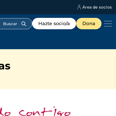
Área de socios
M
d
c
Menú
Hazte socio/a
Dona
d
de
us
destacados
cabecera
as