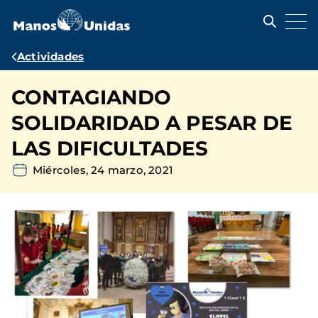
Pasar
al
contenido
principal
Ruta
Actividades
de
CONTAGIANDO
navegación
SOLIDARIDAD A PESAR DE
LAS DIFICULTADES
Miércoles, 24 marzo, 2021