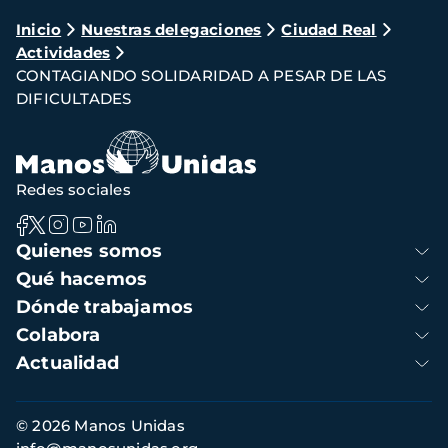
Ruta
Inicio
Nuestras delegaciones
Ciudad Real
Actividades
de
CONTAGIANDO SOLIDARIDAD A PESAR DE LAS
navegación
DIFICULTADES
Redes sociales
Navegación
Quienes somos
principal
Qué hacemos
Dónde trabajamos
Colabora
Actualidad
Información
© 2026 Manos Unidas
de