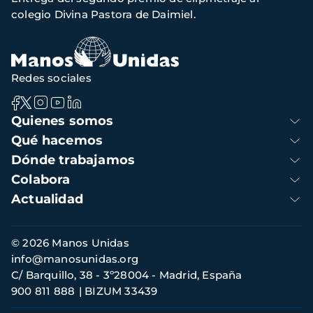
navegación
colegio Divina Pastora de Daimiel.
Redes sociales
Navegación
Quienes somos
principal
Qué hacemos
Dónde trabajamos
Colabora
Actualidad
Información
© 2026 Manos Unidas
de
info@manosunidas.org
contacto
C/ Barquillo, 38 - 3º28004 - Madrid, España
900 811 888
BIZUM 33439