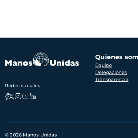
Navegación
Quienes so
principal
Equipo
Delegaciones
Transparencia
Redes sociales
Información
© 2026 Manos Unidas
de