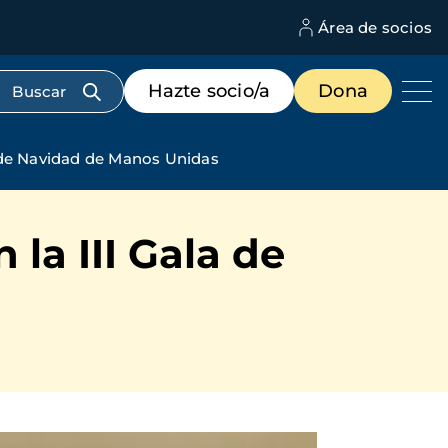
Área de socios
M
d
c
Menú
Hazte socio/a
Dona
d
de
us
destacados
cabecera
a de Navidad de Manos Unidas
la III Gala de