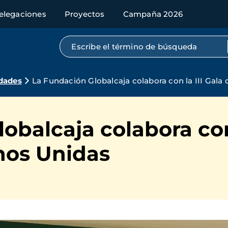
elegaciones
Proyectos
Campaña 2026
Búsqueda por texto completo
dades
La Fundación Globalcaja colabora con la III Gal
obalcaja colabora con 
nos Unidas