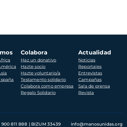
amos
Colabora
Actualidad
frica
Haz un donativo
Noticias
 América
Hazte socio
Reportajes
Asia
Hazte voluntario/a
Entrevistas
 España
Testamento solidario
Campañas
Colabora como empresa
Sala de prensa
Regalo Solidario
Revista
900 811 888
BIZUM 33439
info@manosunidas.org