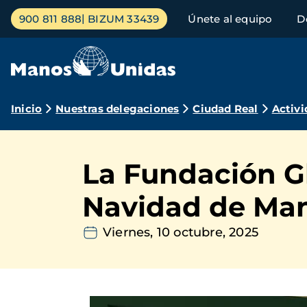
Pasar
Menú
900 811 888
BIZUM 33439
Únete al equipo
D
al
principal
contenido
principal
Ruta
Inicio
Nuestras delegaciones
Ciudad Real
Activi
de
navegación
La Fundación Gl
Navidad de Ma
Viernes, 10 octubre, 2025