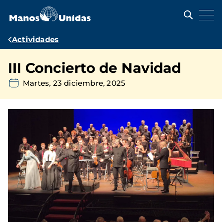
Pasar
al
contenido
principal
Ruta
Actividades
de
III Concierto de Navidad
navegación
Martes, 23 diciembre, 2025