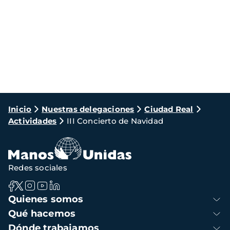
Ruta
Inicio
Nuestras delegaciones
Ciudad Real
Actividades
III Concierto de Navidad
de
navegación
Redes sociales
Navegación
Quienes somos
principal
Qué hacemos
Dónde trabajamos