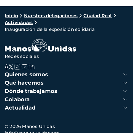
Ruta
Inicio
Nuestras delegaciones
Ciudad Real
Actividades
de
Inauguración de la exposición solidaria
navegación
Redes sociales
Navegación
Quienes somos
principal
Qué hacemos
Dónde trabajamos
Colabora
Actualidad
Información
© 2026 Manos Unidas
de