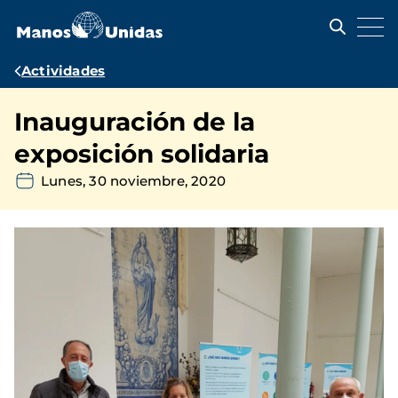
Pasar
al
contenido
principal
Ruta
Actividades
de
Inauguración de la
navegación
exposición solidaria
Lunes, 30 noviembre, 2020