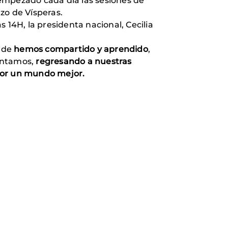
s empezado cada día las sesiones de
ezo de Vísperas.
s 14H, la presidenta nacional, Cecilia
onde
hemos compartido y aprendido
,
rentamos,
regresando a nuestras
 por un mundo mejor.