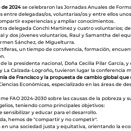
e de 2024
se celebraron las Jornadas Anuales de Forma
ntre delegadas/os, voluntarias/os y entre ellos unos
compartir experiencias y ampliar conocimientos.
stra delegada Conchi Martínez y cuatro voluntarios; d
tal y dos jóvenes voluntarios, Raul y Samantha del eq
armen Sánchez, de Miguelturra.
tíferas, un tiempo de convivencia, formación, encuentr
n.
e la presidenta nacional, Doña Cecilia Pilar García, y 
 y La Calzada-Logroño
,
tuvieron lugar la conferencia m
ía de Francisco y la propuesta de cambio global que 
iencias Económicas, especializado en las áreas de desar
rme FAO 2024-2030 sobre las causas de la pobreza y s
ngelios, teniendo como principales objetivos:
sensibilizar y educar para el desarrollo.
ida, hemos de "compartir y no competir".
ón en una sociedad justa y equitativa, orientando la e