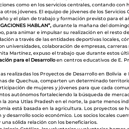
ciones como en los servicios centrales, contando con 
 a otros jóvenes. El equipo de jóvenes de los Servicios 
año y el plan de trabajo y formación previsto para el a
EGACIONES HABLAN”,
durante la mañana del domingo,
bo, para animar e impulsar su realización en el resto 
dación a través de las entidades deportivas locales, c
on universidades, colaboración de empresas, carreras so
ita Martínez, expuso el trabajo que durante estos últ
ción para el Desarrollo
en centros educativos de E. Pr
as realizadas los Proyectos de Desarrollo en Bolivia e 
nas de Quechua, comparten un determinado territorio
rticipación de mujeres y jóvenes para que cada comun
tos autónomos fortaleciendo la búsqueda de mercados 
en la zona Utlas Pradesh en el norte, la parte menos in
nomía está basada en la agricultura. Los proyectos se 
n y desarrollo socio económico. Los socios locales cu
una sólida relación con los beneficiarios.