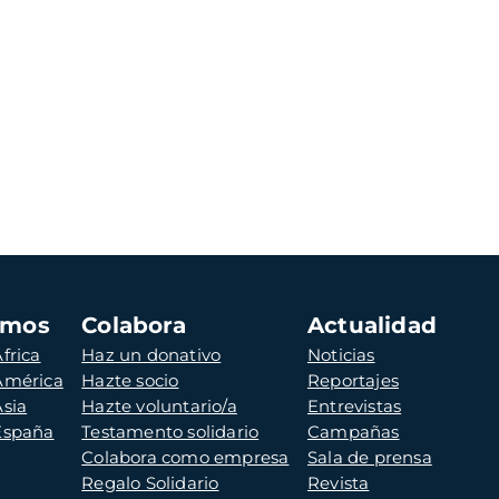
amos
Colabora
Actualidad
frica
Haz un donativo
Noticias
 América
Hazte socio
Reportajes
Asia
Hazte voluntario/a
Entrevistas
 España
Testamento solidario
Campañas
Colabora como empresa
Sala de prensa
Regalo Solidario
Revista