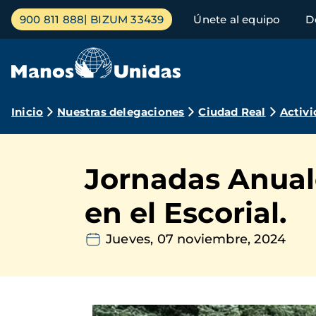
Pasar
Menú
900 811 888
BIZUM 33439
Únete al equipo
D
al
principal
contenido
principal
Ruta
Inicio
Nuestras delegaciones
Ciudad Real
Activi
de
navegación
Jornadas Anual
en el Escorial.
Jueves, 07 noviembre, 2024