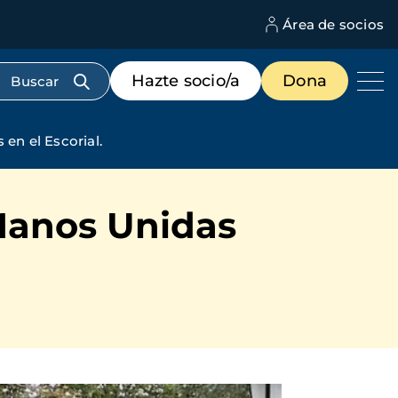
Área de socios
M
d
c
Menú
Hazte socio/a
Dona
d
de
us
destacados
cabecera
en el Escorial.
Manos Unidas