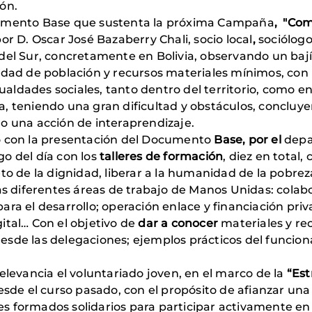
ón.
cumento Base que sustenta la próxima Campaña
,
"Com
r D. Oscar José Bazaberry Chali, socio local
,
sociólogo
del Sur, concretamente en Bolivia, observando un bajís
sidad de población y recursos materiales mínimos, co
ldades sociales, tanto dentro del territorio, como ent
, teniendo una gran dificultad y obstáculos, concluye
o una acción de interaprendizaje.
o con la presentación del Documento
Base, por el
depa
o del día con los
talleres de formación
, diez en total
eto de la dignidad, liberar a la humanidad de la pobre
las diferentes áreas de trabajo de Manos Unidas: colab
ara el desarrollo; operación enlace y financiación pri
ital… Con el objetivo de
dar a conocer
materiales y rec
esde las delegaciones; ejemplos prácticos del funcio
elevancia el voluntariado joven, en el marco de la
“Est
e el curso pasado, con el propósito de afianzar una
s formados solidarios para participar activamente en