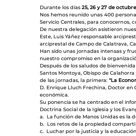
Durante los días
25, 26 y 27 de octubr
Nos hemos reunido unas 400 personas e
Servicio Centrales, para conocernos, 
De nuestra delegación asistieron nue
Este, Luis Yáñez responsable arcipres
arciprestal de Campo de Calatrava, C
Han sido unas jornadas intensas y fruc
nuestro compromiso en la organizació
Después de los saludos de bienvenida d
Santos Montoya, Obispo de Calahorra
de las jornadas, la primera:
"La Econom
D. Enrique Lluch Frechina, Doctor en C
económica.
Su ponencia se ha centrado en el info
Doctrina Social de la Iglesia y los Eva
a. La función de Manos Unidas es la de 
b. Los retos de la propiedad compart
c. Luchar por la justicia y la educaci