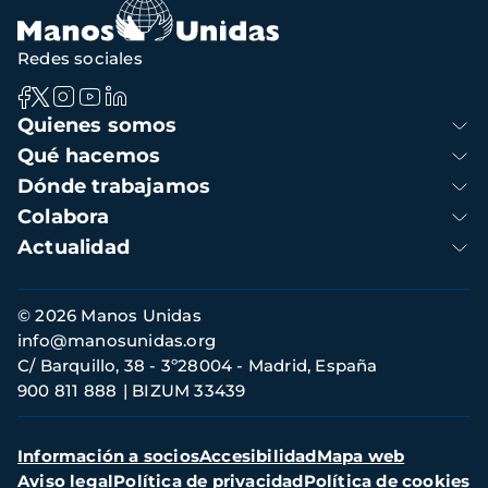
Redes sociales
Navegación
Quienes somos
principal
Qué hacemos
Dónde trabajamos
Colabora
Actualidad
Información
© 2026 Manos Unidas
de
info@manosunidas.org
contacto
C/ Barquillo, 38 - 3º28004 - Madrid, España
900 811 888
BIZUM 33439
Menú
Información a socios
Accesibilidad
Mapa web
secundario
Aviso legal
Política de privacidad
Política de cookies