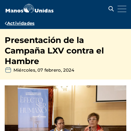
Pasar
al
contenido
principal
Ruta
Actividades
de
Presentación de la
navegación
Campaña LXV contra el
Hambre
Miércoles, 07 febrero, 2024