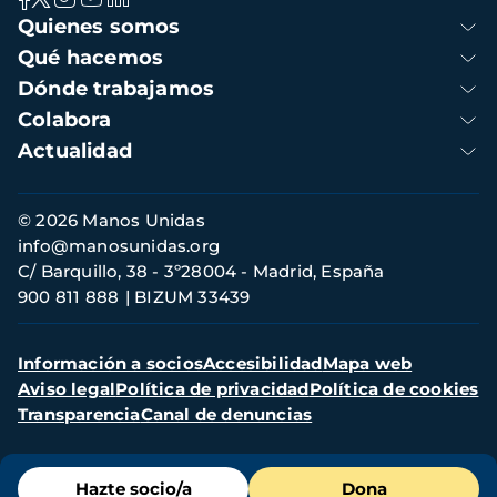
Navegación
Quienes somos
principal
Qué hacemos
Dónde trabajamos
Colabora
Actualidad
Información
© 2026 Manos Unidas
de
info@manosunidas.org
contacto
C/ Barquillo, 38 - 3º28004 - Madrid, España
900 811 888
BIZUM 33439
Menú
Información a socios
Accesibilidad
Mapa web
secundario
Aviso legal
Política de privacidad
Política de cookies
Transparencia
Canal de denuncias
Menú
Hazte socio/a
Dona