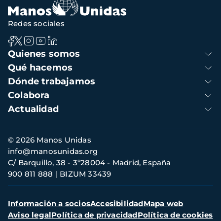
Redes sociales
Navegación
Quienes somos
principal
Qué hacemos
Dónde trabajamos
Colabora
Actualidad
Información
© 2026 Manos Unidas
de
info@manosunidas.org
contacto
C/ Barquillo, 38 - 3º28004 - Madrid, España
900 811 888
BIZUM 33439
Menú
Información a socios
Accesibilidad
Mapa web
secundario
Aviso legal
Política de privacidad
Política de cookies