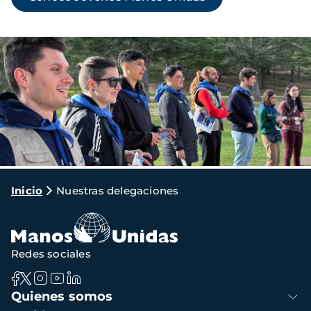
Imagen
Ruta
Inicio
Nuestras delegaciones
de
navegación
Redes sociales
Navegación
Quienes somos
principal