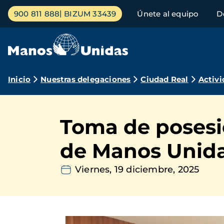
Pasar
Menú
900 811 888
BIZUM 33439
Únete al equipo
D
al
principal
contenido
principal
Ruta
Inicio
Nuestras delegaciones
Ciudad Real
Activi
de
navegación
Toma de posesi
de Manos Unida
Viernes, 19 diciembre, 2025