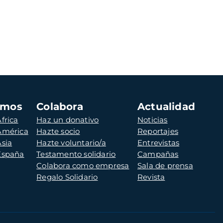
amos
Colabora
Actualidad
frica
Haz un donativo
Noticias
 América
Hazte socio
Reportajes
Asia
Hazte voluntario/a
Entrevistas
 España
Testamento solidario
Campañas
Colabora como empresa
Sala de prensa
Regalo Solidario
Revista