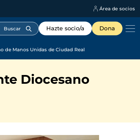
Área de socios
M
d
c
Menú
Hazte socio/a
Dona
d
de
us
destacados
cabecera
no de Manos Unidas de Ciudad Real
nte Diocesano