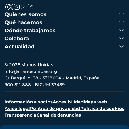
Navegación
Quienes somos
principal
Qué hacemos
Dónde trabajamos
Colabora
Actualidad
Información
© 2026 Manos Unidas
de
info@manosunidas.org
contacto
C/ Barquillo, 38 - 3º28004 - Madrid, España
900 811 888
BIZUM 33439
Menú
Información a socios
Accesibilidad
Mapa web
secundario
Aviso legal
Política de privacidad
Política de cookies
Transparencia
Canal de denuncias