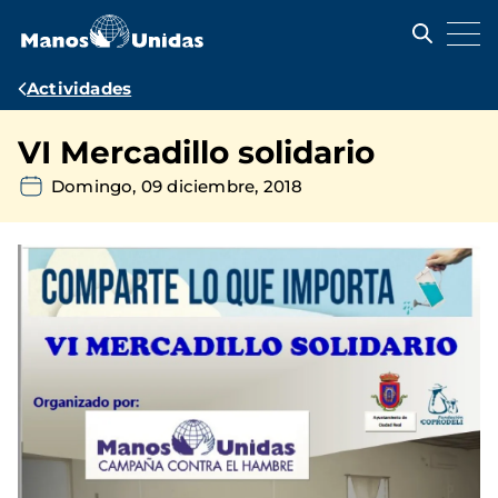
Pasar
al
contenido
principal
Ruta
Actividades
de
VI Mercadillo solidario
navegación
Domingo, 09 diciembre, 2018