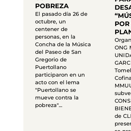
POBREZA
DES
El pasado día 26 de
“MÚS
octubre, un
POR
centener de
PLA
personas, en la
Organ
Concha de la Música
ONG 
del Paseo de San
UNIDA
Gregorio de
GARC
Puertollano
Tomel
participaron en un
Cofin
acto con el lema
MMUU 
"Puertollano se
subve
mueve contra la
CONS
pobreza"...
BIEN
de CL
prese