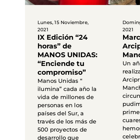
Lunes, 15 Noviembre,
Doming
2021
2021
IX Edición “24
Mar
horas” de
Arci
MANOS UNIDAS:
Manc
“Enciende tu
Un a
compromiso”
reali
Arcipr
Manos Unidas “
Manch
ilumina” cada año la
circun
vida de millones de
pudimo
personas en los
prime
países del Sur, a
cuare
través de los más de
hemos
500 proyectos de
celebr
desarrollo que