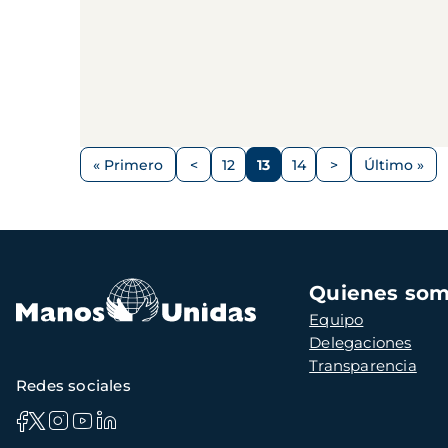
Paginación
« Primero
<
12
13
14
>
Último »
Primera
Página
Página
Página
Página
Siguiente
Última
página
anterior
página
página
Navegación
Quienes so
principal
Equipo
Delegaciones
Transparencia
Redes sociales