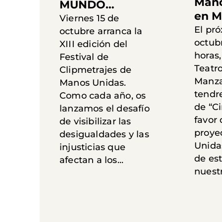
Mano
MUNDO…
en M
Viernes 15 de
El pr
octubre arranca la
octubr
XIII edición del
horas,
Festival de
Teatr
Clipmetrajes de
Manza
Manos Unidas.
tendr
Como cada año, os
de “Ci
lanzamos el desafío
favor 
de visibilizar las
proye
desigualdades y las
Unidas
injusticias que
de es
afectan a los...
nuestr