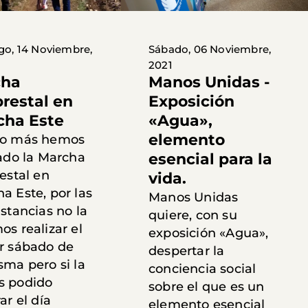
o, 14 Noviembre,
Sábado, 06 Noviembre,
2021
cha
Manos Unidas -
prestal en
Exposición
ha Este
«Agua»,
elemento
ño más hemos
zado la Marcha
esencial para la
estal en
vida.
a Este, por las
Manos Unidas
stancias no la
quiere, con su
s realizar el
exposición «Agua»,
r sábado de
despertar la
sma pero si la
conciencia social
 podido
sobre el que es un
ar el día
elemento esencial