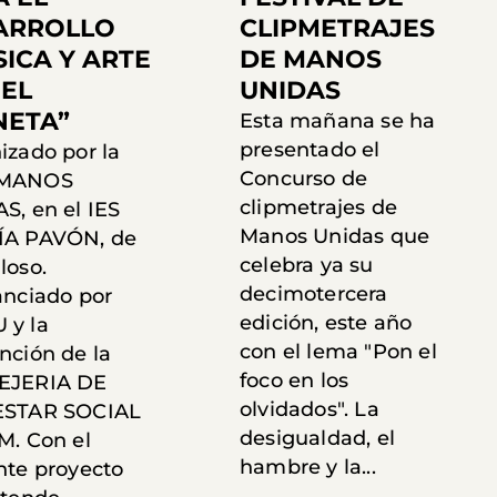
ARROLLO
CLIPMETRAJES
ICA Y ARTE
DE MANOS
 EL
UNIDAS
NETA”
Esta mañana se ha
presentado el
izado por la
Concurso de
MANOS
clipmetrajes de
S, en el IES
Manos Unidas que
ÍA PAVÓN, de
celebra ya su
loso.
decimotercera
anciado por
edición, este año
y la
con el lema "Pon el
nción de la
foco en los
EJERIA DE
olvidados". La
ESTAR SOCIAL
desigualdad, el
M. Con el
hambre y la...
nte proyecto