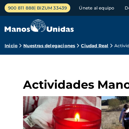
Pasar
Menú
900 811 888
BIZUM 33439
Únete al equipo
D
al
principal
contenido
principal
Ruta
Inicio
Nuestras delegaciones
Ciudad Real
Activi
de
navegación
Actividades Mano