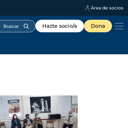
Área de socios
M
d
c
Menú
Hazte socio/a
Dona
d
de
us
destacados
cabecera