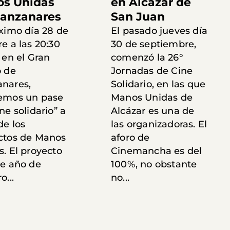
s Unidas
en Alcázar de
anzanares
San Juan
óximo día 28 de
El pasado jueves día
e a las 20:30
30 de septiembre,
 en el Gran
comenzó la 26°
o de
Jornadas de Cine
nares,
Solidario, en las que
emos un pase
Manos Unidas de
ne solidario” a
Alcázar es una de
de los
las organizadoras. El
ctos de Manos
aforo de
. El proyecto
Cinemancha es del
te año de
100%, no obstante
o...
no...