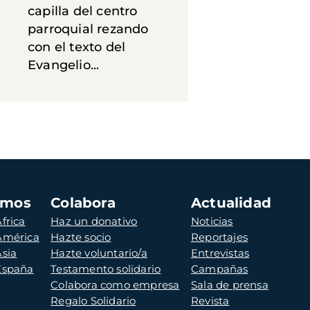
capilla del centro
parroquial rezando
con el texto del
Evangelio...
amos
Colabora
Actualidad
frica
Haz un donativo
Noticias
 América
Hazte socio
Reportajes
Asia
Hazte voluntario/a
Entrevistas
 España
Testamento solidario
Campañas
Colabora como empresa
Sala de prensa
Regalo Solidario
Revista