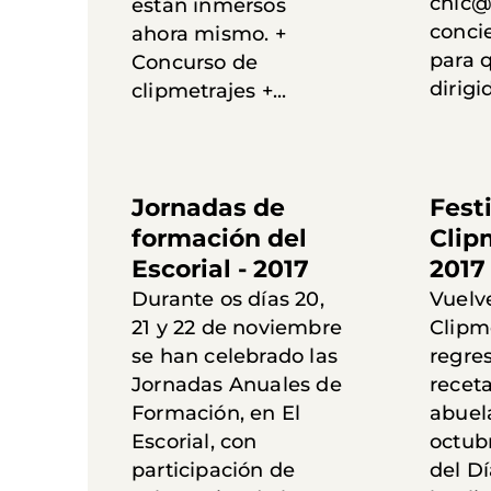
chic@
están inmersos
conci
ahora mismo. +
para 
Concurso de
dirigid
clipmetrajes +...
Jornadas de
Fest
formación del
Clip
Escorial - 2017
2017
Durante os días 20,
Vuelve
21 y 22 de noviembre
Clipme
se han celebrado las
regre
Jornadas Anuales de
recet
Formación, en El
abuela
Escorial, con
octub
participación de
del D