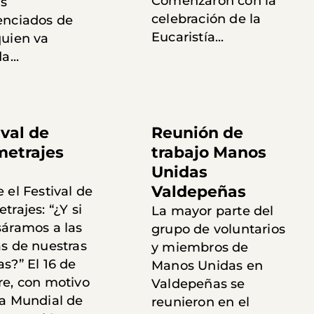
Comenzaron con la
s
celebración de la
enciados de
Eucaristía...
quien va
a...
ival de
Reunión de
metrajes
trabajo Manos
Unidas
Valdepeñas
 el Festival de
trajes: “¿Y si
La mayor parte del
sáramos a las
grupo de voluntarios
as de nuestras
y miembros de
s?” El 16 de
Manos Unidas en
re, con motivo
Valdepeñas se
ía Mundial de
reunieron en el