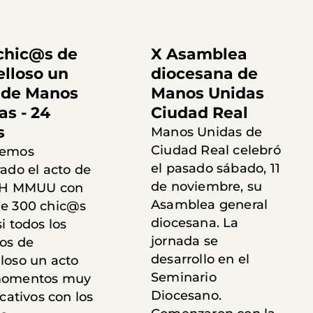
chic@s de
X Asamblea
lloso un
diocesana de
 de Manos
Manos Unidas
as - 24
Ciudad Real
s
Manos Unidas de
Ciudad Real celebró
hemos
el pasado sábado, 11
ado el acto de
de noviembre, su
4H MMUU con
Asamblea general
e 300 chic@s
diocesana. La
i todos los
jornada se
ios de
desarrollo en el
loso un acto
Seminario
momentos muy
Diocesano.
icativos con los