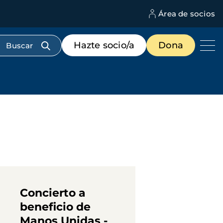
Área de socios
M
d
c
Menú
Hazte socio/a
Dona
d
de
us
destacados
cabecera
Concierto a
beneficio de
Manos Unidas -