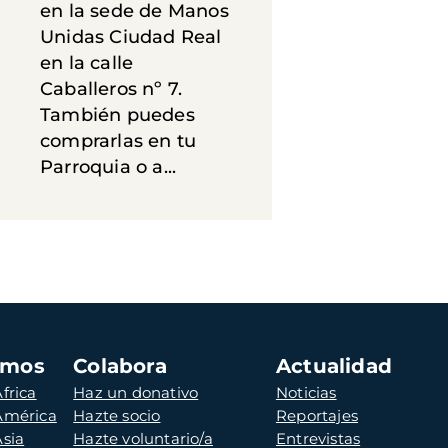
en la sede de Manos
Unidas Ciudad Real
en la calle
Caballeros nº 7.
También puedes
comprarlas en tu
Parroquia o a...
amos
Colabora
Actualidad
frica
Haz un donativo
Noticias
 América
Hazte socio
Reportajes
Asia
Hazte voluntario/a
Entrevistas