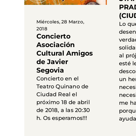
PRA
(CIU
Miércoles, 28 Marzo,
Lo qu
2018
desen
Concierto
verda
Asociación
solida
Cultural Amigos
al pr
de Javier
esté l
Segovia
desco
Concierto en el
un h
Teatro Quinano de
necesi
Ciudad Real el
neces
próximo 18 de abril
me ha
de 2018, a las 20:30
porqu
h. Os esperamos!!!
ayudar