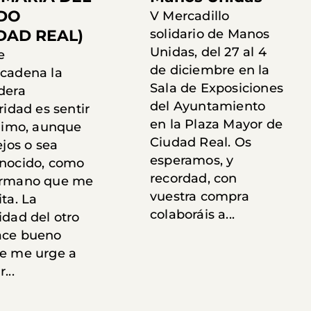
DO
V Mercadillo
DAD REAL)
solidario de Manos
Unidas, del 27 al 4
e
de diciembre en la
cadena la
Sala de Exposiciones
dera
del Ayuntamiento
ridad es sentir
en la Plaza Mayor de
ójimo, aunque
Ciudad Real. Os
ejos o sea
esperamos, y
nocido, como
recordad, con
ermano que me
vuestra compra
ta. La
colaboráis a...
idad del otro
ce bueno
e me urge a
...