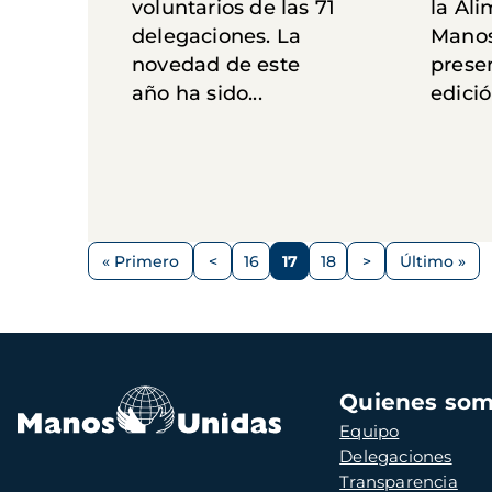
voluntarios de las 71
la Ali
delegaciones. La
Manos
novedad de este
prese
año ha sido...
edición
Paginación
« Primero
<
16
17
18
>
Último »
Primera
Página
Página
Página
Página
Siguiente
Última
página
anterior
página
página
Navegación
Quienes so
principal
Equipo
Delegaciones
Transparencia