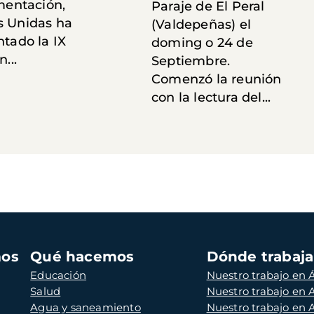
mentación,
Paraje de El Peral
 Unidas ha
(Valdepeñas) el
ntado la IX
doming o 24 de
...
Septiembre.
Comenzó la reunión
con la lectura del...
mos
Qué hacemos
Dónde trabaj
Educación
Nuestro trabajo en Á
Salud
Nuestro trabajo en
Agua y saneamiento
Nuestro trabajo en 