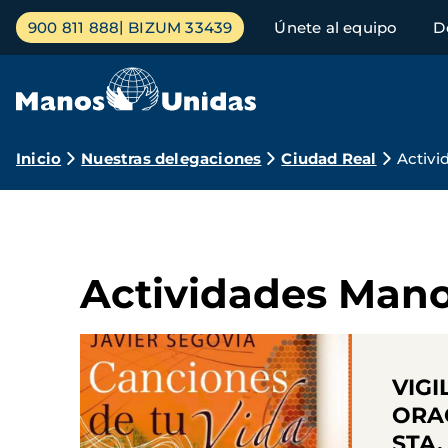
Pasar
Menú
900 811 888
BIZUM 33439
Únete al equipo
D
al
principal
contenido
principal
Ruta
Inicio
Nuestras delegaciones
Ciudad Real
Activi
de
navegación
Actividades Mano
VIGI
ORA
STA.