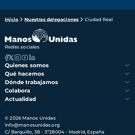
Ruta
Inicio
Nuestras delegaciones
Ciudad Real
de
navegación
Redes sociales
Navegación
Quienes somos
principal
Qué hacemos
Dónde trabajamos
Colabora
Actualidad
Información
© 2026 Manos Unidas
de
info@manosunidas.org
contacto
C/ Barquillo, 38 - 3º28004 - Madrid, España