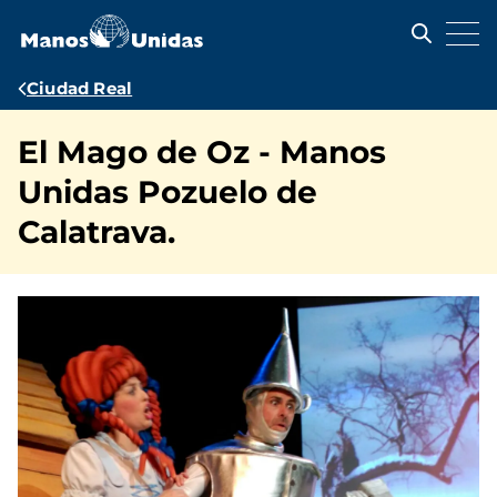
Pasar
al
contenido
principal
Ruta
Ciudad Real
de
El Mago de Oz - Manos
navegación
Unidas Pozuelo de
Calatrava.