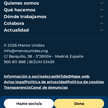
Navegación
Quienes somos
principal
Qué hacemos
Dónde trabajamos
Colabora
Actualidad
Información
© 2026 Manos Unidas
de
info@manosunidas.org
contacto
C/ Barquillo, 38 - 3º28004 - Madrid, España
900 811 888
BIZUM 33439
Menú
Información a socios
Accesibilidad
Mapa web
secundario
Aviso legal
Política de privacidad
Política de cookies
Transparencia
Canal de denuncias
Menú
Hazte socio/a
Dona
de