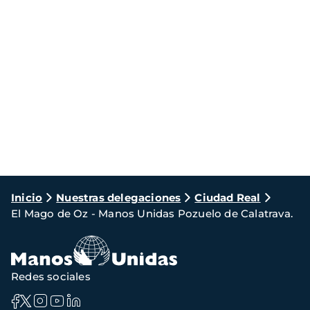
Ruta
Inicio
Nuestras delegaciones
Ciudad Real
El Mago de Oz - Manos Unidas Pozuelo de Calatrava.
de
navegación
Redes sociales