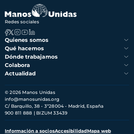
Redes sociales
Navegación
Quienes somos
principal
Qué hacemos
Dónde trabajamos
Colabora
Actualidad
Información
© 2026 Manos Unidas
de
info@manosunidas.org
contacto
C/ Barquillo, 38 - 3º28004 - Madrid, España
900 811 888
BIZUM 33439
Menú
Información a socios
Accesibilidad
Mapa web