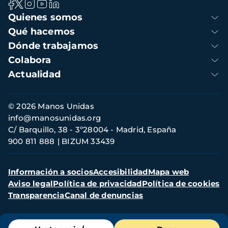
Navegación
Quienes somos
principal
Qué hacemos
Dónde trabajamos
Colabora
Actualidad
Información
© 2026 Manos Unidas
de
info@manosunidas.org
contacto
C/ Barquillo, 38 - 3º28004 - Madrid, España
900 811 888
BIZUM 33439
Menú
Información a socios
Accesibilidad
Mapa web
secundario
Aviso legal
Política de privacidad
Política de cookies
Transparencia
Canal de denuncias
Menú