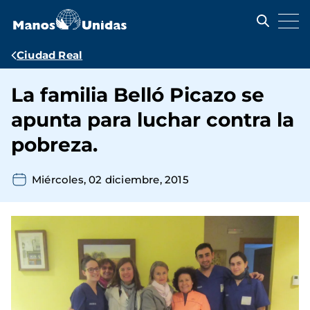
Pasar
al
contenido
principal
Ruta
Ciudad Real
de
La familia Belló Picazo se
navegación
apunta para luchar contra la
pobreza.
Miércoles, 02 diciembre, 2015