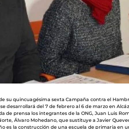
de su quincuagésima sexta Campaña contra el Hambr
 se desarrollará del 7 de febrero al 6 de marzo en Alcá
da de prensa los integrantes de la ONG, Juan Luis Rom
Norte, Álvaro Mohedano, que sustituye a Javier Queve
año es la construcción de una escuela de primaria en