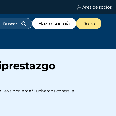
Área de socios
M
d
c
Menú
Hazte socio/a
Dona
d
de
us
destacados
cabecera
iprestazgo
lleva por lema "Luchamos contra la