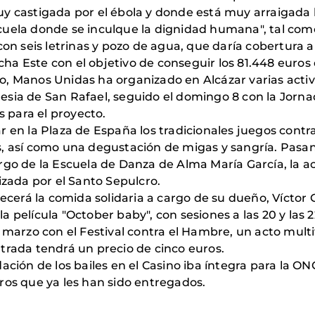
y castigada por el ébola y donde está muy arraigada l
cuela donde se inculque la dignidad humana", tal como
con seis letrinas y pozo de agua, que daría cobertura
a Este con el objetivo de conseguir los 81.448 euros 
o, Manos Unidas ha organizado en Alcázar varias acti
Iglesia de San Rafael, seguido el domingo 8 con la Jorn
s para el proyecto.
 en la Plaza de España los tradicionales juegos contr
, así como una degustación de migas y sangría. Pasan
rgo de la Escuela de Danza de Alma María García, la a
izada por el Santo Sepulcro.
recerá la comida solidaria a cargo de su dueño, Víctor 
 película "October baby", con sesiones a las 20 y las 2
 marzo con el Festival contra el Hambre, un acto multi
trada tendrá un precio de cinco euros.
dación de los bailes en el Casino iba íntegra para la 
ros que ya les han sido entregados.