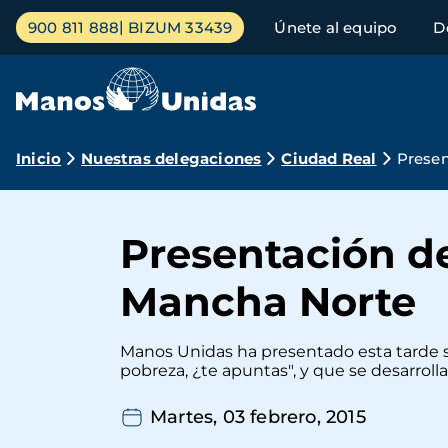
Pasar
Menú
900 811 888
BIZUM 33439
Únete al equipo
D
al
principal
contenido
principal
Ruta
Inicio
Nuestras delegaciones
Ciudad Real
Presen
de
navegación
Presentación d
Mancha Norte
Manos Unidas ha presentado esta tarde 
pobreza, ¿te apuntas", y que se desarrolla
Martes, 03 febrero, 2015