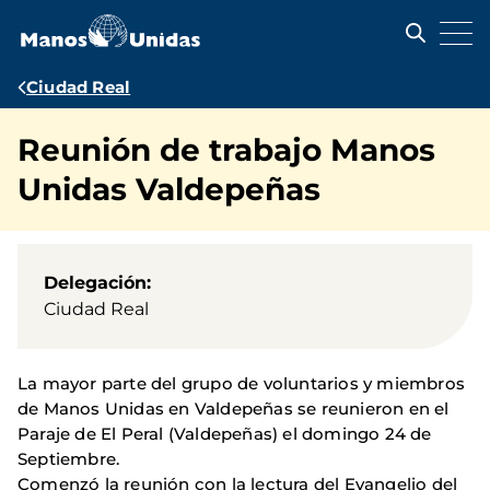
Pasar
al
contenido
principal
Ruta
Ciudad Real
de
Reunión de trabajo Manos
navegación
Unidas Valdepeñas
Delegación
Ciudad Real
La mayor parte del grupo de voluntarios y miembros
de Manos Unidas en Valdepeñas se reunieron en el
Paraje de El Peral (Valdepeñas) el doming
o 24 de
Septiembre.
Comenzó la reunión con la lectura del Evangelio del