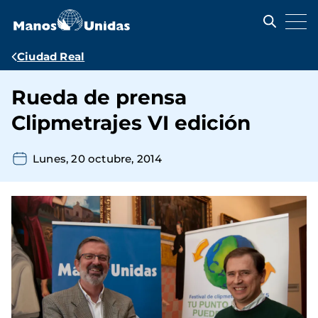
Pasar
al
contenido
principal
Ruta
Ciudad Real
de
Rueda de prensa
navegación
Clipmetrajes VI edición
Lunes, 20 octubre, 2014