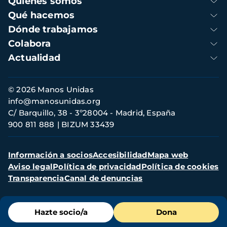
Quienes somos
principal
Qué hacemos
Dónde trabajamos
Colabora
Actualidad
Información
© 2026 Manos Unidas
de
info@manosunidas.org
contacto
C/ Barquillo, 38 - 3º28004 - Madrid, España
900 811 888
BIZUM 33439
Menú
Información a socios
Accesibilidad
Mapa web
secundario
Aviso legal
Política de privacidad
Política de cookies
Transparencia
Canal de denuncias
Menú
Hazte socio/a
Dona
de
destacados