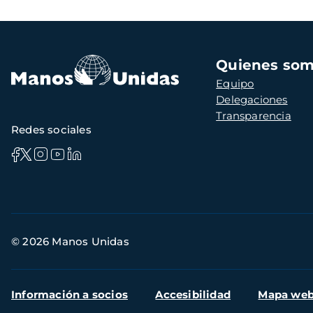
Navegación
Quienes so
principal
Equipo
Delegaciones
Transparencia
Redes sociales
Información
© 2026 Manos Unidas
de
contacto
Menú
Información a socios
Accesibilidad
Mapa we
secundario