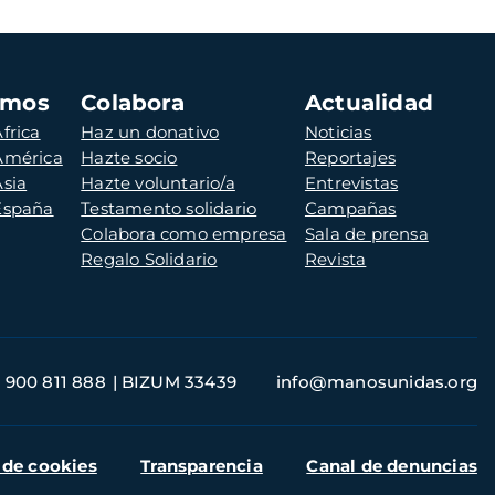
amos
Colabora
Actualidad
frica
Haz un donativo
Noticias
 América
Hazte socio
Reportajes
Asia
Hazte voluntario/a
Entrevistas
 España
Testamento solidario
Campañas
Colabora como empresa
Sala de prensa
Regalo Solidario
Revista
900 811 888
BIZUM 33439
info@manosunidas.org
 de cookies
Transparencia
Canal de denuncias