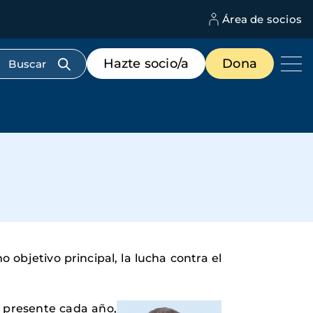
Área de socios
M
d
c
Menú
Hazte socio/a
Dona
d
de
us
destacados
cabecera
objetivo principal, la lucha contra el
s presente cada año,