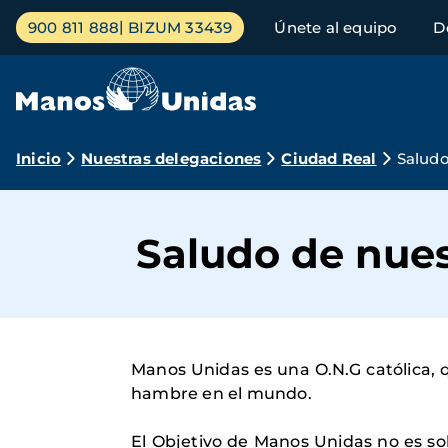
Pasar
Menú
900 811 888
BIZUM 33439
Únete al equipo
D
al
principal
contenido
principal
Ruta
Inicio
Nuestras delegaciones
Ciudad Real
Saludo
de
navegación
Saludo de nue
Manos Unidas es una O.N.G católica, q
hambre en el mundo.
El Objetivo de Manos Unidas no es sol