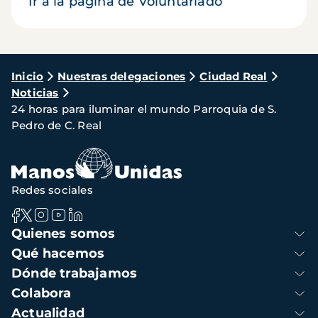
Ir a la página de Voluntariado
Ruta
Inicio
Nuestras delegaciones
Ciudad Real
Noticias
de
24 horas para iluminar el mundo Parroquia de S.
navegación
Pedro de C. Real
Redes sociales
Navegación
Quienes somos
principal
Qué hacemos
Dónde trabajamos
Colabora
Actualidad