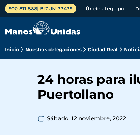
Pasar
Menú
900 811 888
BIZUM 33439
Únete al equipo
D
al
principal
contenido
principal
Ruta
Inicio
Nuestras delegaciones
Ciudad Real
Notici
de
navegación
24 horas para i
Puertollano
Sábado, 12 noviembre, 2022