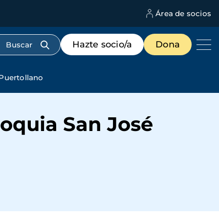
Área de socios
M
d
c
Menú
Hazte socio/a
Dona
d
de
us
destacados
cabecera
Puertollano
roquia San José