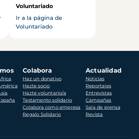
Voluntariado
y
Ir a la página de
Voluntariado
amos
Colabora
Actualidad
frica
Haz un donativo
Noticias
 América
Hazte socio
Reportajes
Asia
Hazte voluntario/a
Entrevistas
 España
Testamento solidario
Campañas
Colabora como empresa
Sala de prensa
Regalo Solidario
Revista