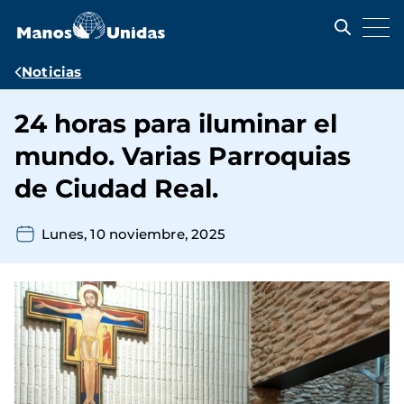
Pasar
al
contenido
principal
Ruta
Noticias
de
24 horas para iluminar el
navegación
mundo. Varias Parroquias
de Ciudad Real.
Lunes, 10 noviembre, 2025