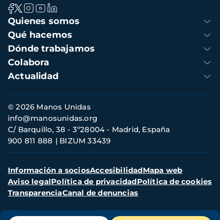
Navegación
Quienes somos
principal
Qué hacemos
Dónde trabajamos
Colabora
Actualidad
Información
© 2026 Manos Unidas
de
info@manosunidas.org
contacto
C/ Barquillo, 38 - 3º28004 - Madrid, España
900 811 888
BIZUM 33439
Menú
Información a socios
Accesibilidad
Mapa web
secundario
Aviso legal
Política de privacidad
Política de cookies
Transparencia
Canal de denuncias