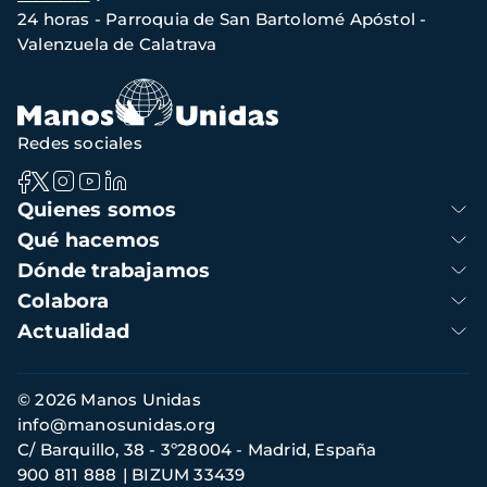
de
24 horas - Parroquia de San Bartolomé Apóstol -
navegación
Valenzuela de Calatrava
Redes sociales
Navegación
Quienes somos
principal
Qué hacemos
Dónde trabajamos
Colabora
Actualidad
Información
© 2026 Manos Unidas
de
info@manosunidas.org
contacto
C/ Barquillo, 38 - 3º28004 - Madrid, España
900 811 888
BIZUM 33439