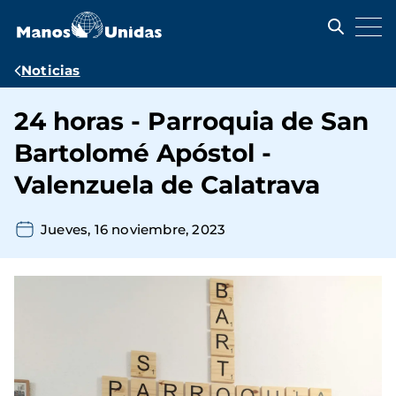
Pasar
al
contenido
principal
Ruta
Noticias
de
24 horas - Parroquia de San
navegación
Bartolomé Apóstol -
Valenzuela de Calatrava
Jueves, 16 noviembre, 2023