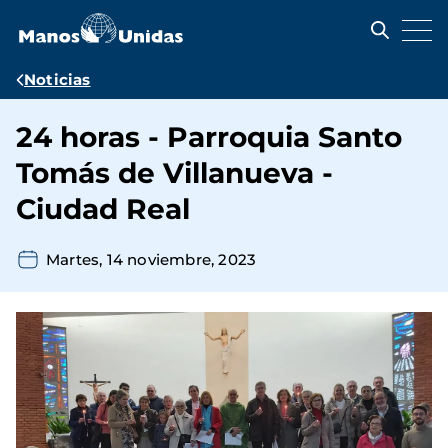
Pasar
al
contenido
principal
Ruta
Noticias
de
24 horas - Parroquia Santo
navegación
Tomás de Villanueva -
Ciudad Real
Martes, 14 noviembre, 2023