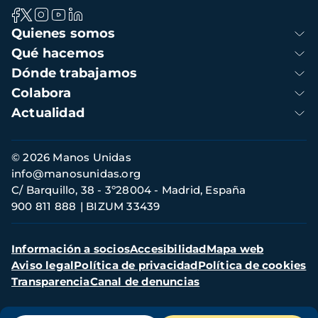
Navegación
Quienes somos
principal
Qué hacemos
Dónde trabajamos
Colabora
Actualidad
Información
© 2026 Manos Unidas
de
info@manosunidas.org
contacto
C/ Barquillo, 38 - 3º28004 - Madrid, España
900 811 888
BIZUM 33439
Menú
Información a socios
Accesibilidad
Mapa web
secundario
Aviso legal
Política de privacidad
Política de cookies
Transparencia
Canal de denuncias