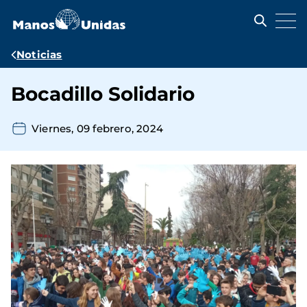
Pasar
al
contenido
principal
Ruta
Noticias
de
Bocadillo Solidario
navegación
Viernes, 09 febrero, 2024