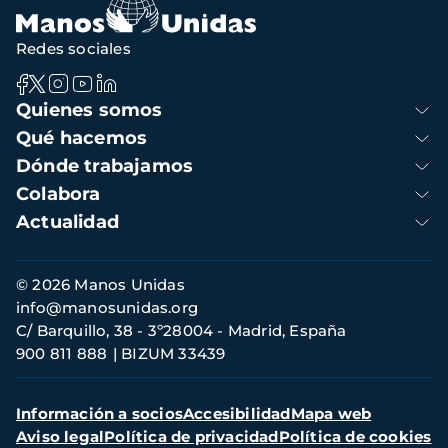
Redes sociales
Navegación
Quienes somos
principal
Qué hacemos
Dónde trabajamos
Colabora
Actualidad
Información
© 2026 Manos Unidas
de
info@manosunidas.org
contacto
C/ Barquillo, 38 - 3º28004 - Madrid, España
900 811 888
BIZUM 33439
Menú
Información a socios
Accesibilidad
Mapa web
secundario
Aviso legal
Política de privacidad
Política de cookies