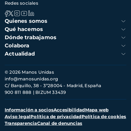
Redes sociales
Navegación
Quienes somos
principal
Qué hacemos
Dónde trabajamos
Colabora
Actualidad
Información
© 2026 Manos Unidas
de
info@manosunidas.org
contacto
C/ Barquillo, 38 - 3º28004 - Madrid, España
900 811 888
BIZUM 33439
Menú
Información a socios
Accesibilidad
Mapa web
secundario
Aviso legal
Política de privacidad
Política de cookies
Transparencia
Canal de denuncias