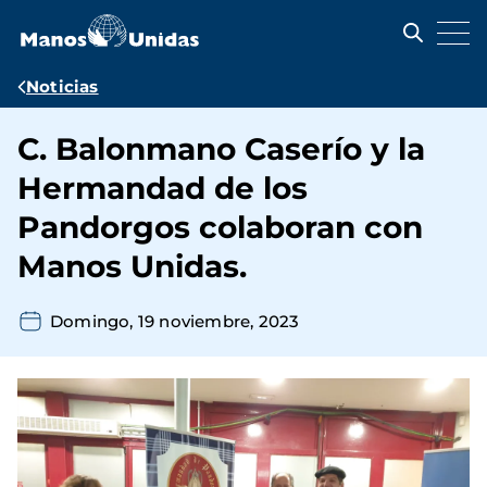
Pasar
al
contenido
principal
Ruta
Noticias
de
C. Balonmano Caserío y la
navegación
Hermandad de los
Pandorgos colaboran con
Manos Unidas.
Domingo, 19 noviembre, 2023