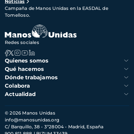
Noticias
de
Campaña de Manos Unidas en la EASDAL de
navegación
Tomelloso.
Redes sociales
Navegación
Quienes somos
principal
Qué hacemos
Dónde trabajamos
Colabora
Actualidad
Información
© 2026 Manos Unidas
de
info@manosunidas.org
contacto
C/ Barquillo, 38 - 3º28004 - Madrid, España
900 811 888
BIZUM 33439